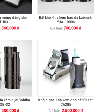
êu mỏng dáng slim
Bật khò 4 tia kèm bao da Lubinski
TH03
YJA-10006
500,000 đ
700,000 đ
:
Giá bán:
 tia kèm đục Cohiba
Khò cigar 1 tia kèm dao cắt Caseti
OB-32
CA285
500,000 đ
2,500,000 đ
:
Giá bán: