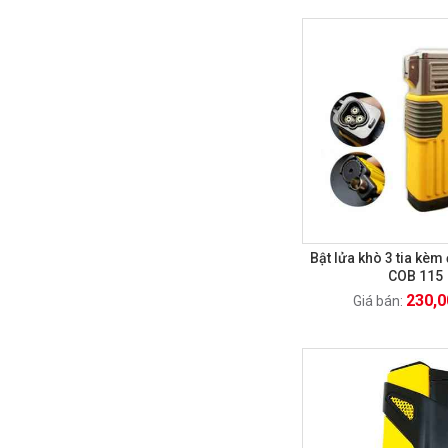
Bật lửa khò 3 tia kèm
COB 115
230,0
Giá bán: