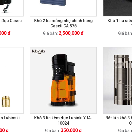
m đục Caseti
Khò 2 tia mỏng nhẹ chính hãng
Khò 1 tia si
Caseti CA 578
000 đ
2,500,000 đ
Giá bán:
Giá bán
ện Lubinski
Khò 3 tia kèm đục Lubinki YJA-
Bật lửa khò 3
8
10024
C
00 đ
350,000 đ
Giá bán:
Giá bán