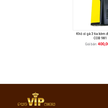
Khò xì gà 3 tia kèm 
COB 981
400,0
Giá bán: