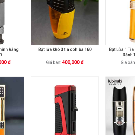
chính hãng
Bật lửa khò 3 tia cohiba 160
Bật Lửa 1 Ti
0
Rảnh 
000 đ
400,000 đ
Giá bán:
Giá bán