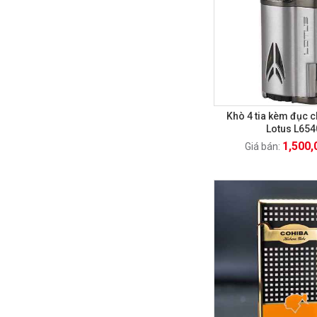
Khò 4 tia kèm đục 
Lotus L654
1,500,
Giá bán: