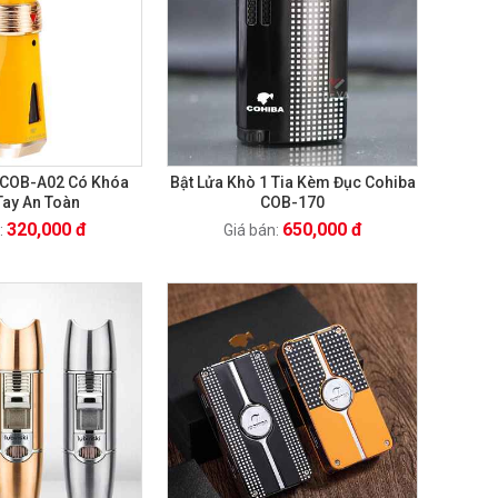
a COB-A02 Có Khóa
Bật Lửa Khò 1 Tia Kèm Đục Cohiba
Tay An Toàn
COB-170
320,000 đ
650,000 đ
:
Giá bán: