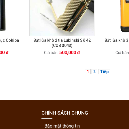
đục Cohiba
Bật lửa khò 2 tia Lubinski SK 42
Bật lửa khò 3
(COB 3043)
00 đ
500,000 đ
Giá bán:
Giá bán
1
2
Tiếp
CHÍNH SÁCH CHUNG
Bảo mật thông tin