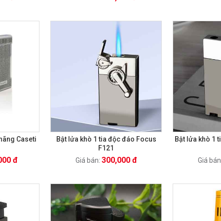
 hãng Caseti
Bật lửa khò 1 tia độc đáo Focus
Bật lửa khò 1 
F121
000 đ
300,000 đ
Giá bán:
Giá bán