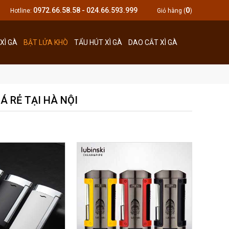
0
0972.66.58.58 - 024.66.593.999
Hotline:
Giỏ hàng (
)
XÌ GÀ
BẬT LỬA KHÒ
TẨU HÚT XÌ GÀ
DAO CẮT XÌ GÀ
Á RẺ TẠI HÀ NỘI