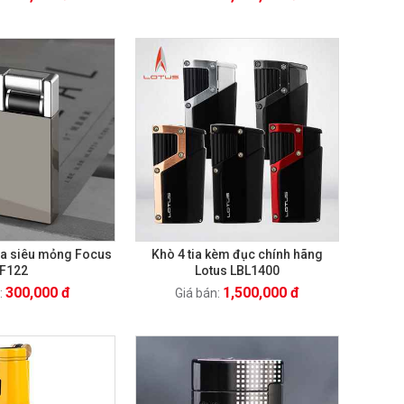
tia siêu mỏng Focus
Khò 4 tia kèm đục chính hãng
F122
Lotus LBL1400
300,000 đ
1,500,000 đ
:
Giá bán: