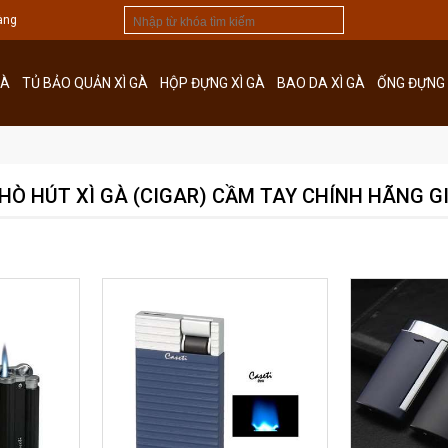
àng
GÀ
TỦ BẢO QUẢN XÌ GÀ
HỘP ĐỰNG XÌ GÀ
BAO DA XÌ GÀ
ỐNG ĐỰNG 
HÒ HÚT XÌ GÀ (CIGAR) CẦM TAY CHÍNH HÃNG GI