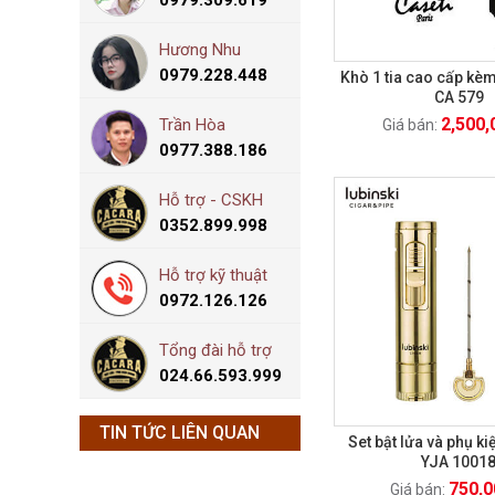
0979.309.619
Hương Nhu
0979.228.448
Khò 1 tia cao cấp kè
CA 579
2,500,
Trần Hòa
Giá bán:
0977.388.186
Hỗ trợ - CSKH
0352.899.998
Hỗ trợ kỹ thuật
0972.126.126
Tổng đài hỗ trợ
024.66.593.999
TIN TỨC LIÊN QUAN
Set bật lửa và phụ ki
YJA 1001
750,0
Giá bán: