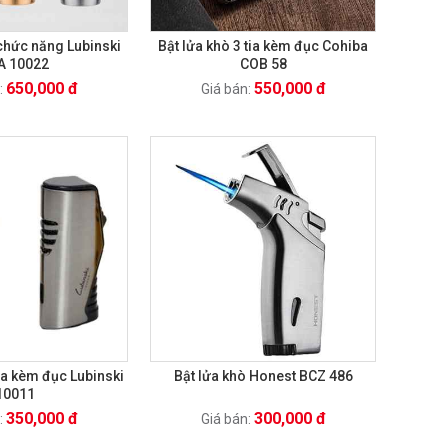
 chức năng Lubinski
Bật lửa khò 3 tia kèm đục Cohiba
A 10022
COB 58
650,000 đ
550,000 đ
:
Giá bán:
tia kèm đục Lubinski
Bật lửa khò Honest BCZ 486
10011
350,000 đ
300,000 đ
:
Giá bán: