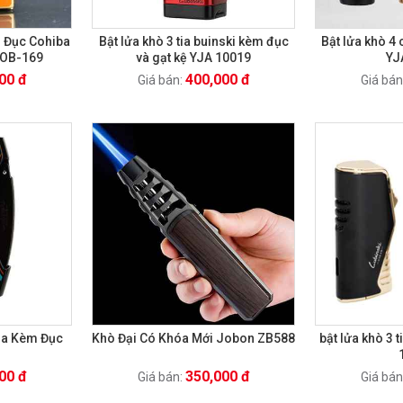
m Đục Cohiba
Bật lửa khò 3 tia buinski kèm đục
Bật lửa khò 4
COB-169
và gạt kệ YJA 10019
YJ
00 đ
400,000 đ
Giá bán:
Giá bán
tia Kèm Đục
Khò Đại Có Khóa Mới Jobon ZB588
bật lửa khò 3 
00 đ
350,000 đ
Giá bán:
Giá bán