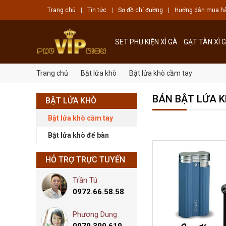
Trang chủ
|
Tin tức
|
Sơ đồ chỉ đường
|
Hướng dẫn mua h
SET PHỤ KIỆN XÌ GÀ
GẠT TÀN XÌ 
Trang chủ
Bật lửa khò
Bật lửa khò cầm tay
BÁN BẬT LỬA K
BẬT LỬA KHÒ
Bật lửa khò cầm tay
Bật lửa khò để bàn
HỖ TRỢ TRỰC TUYẾN
Trần Tú
0972.66.58.58
Phương Dung