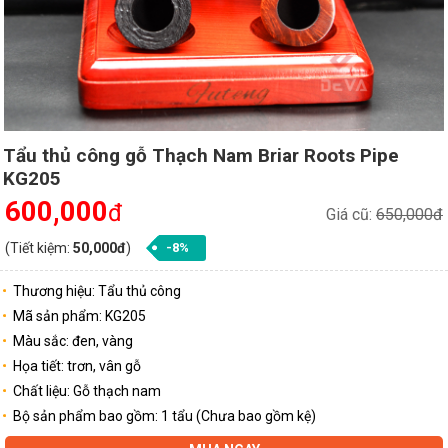
Tẩu thủ công gỗ Thạch Nam Briar Roots Pipe
KG205
600,000
đ
Giá cũ:
650,000đ
(Tiết kiệm:
50,000đ
)
-8%
Thương hiệu: Tẩu thủ công
Mã sản phẩm: KG205
Màu sắc: đen, vàng
Họa tiết: trơn, vân gỗ
Chất liệu: Gỗ thạch nam
Bộ sản phẩm bao gồm: 1 tẩu (Chưa bao gồm kệ)