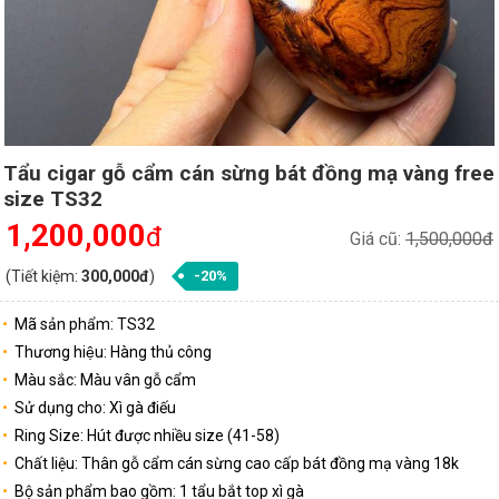
Tẩu cigar gỗ cẩm cán sừng bát đồng mạ vàng free
size TS32
1,200,000
đ
Giá cũ:
1,500,000đ
(Tiết kiệm:
300,000đ
)
-20%
Mã sản phẩm: TS32
Thương hiệu: Hàng thủ công
Màu sắc: Màu vân gỗ cẩm
Sử dụng cho: Xì gà điếu
Ring Size: Hút được nhiều size (41-58)
Chất liệu: Thân gỗ cẩm cán sừng cao cấp bát đồng mạ vàng 18k
Bộ sản phẩm bao gồm: 1 tẩu bắt top xì gà