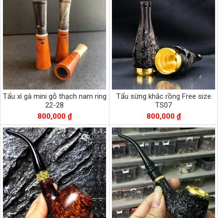
Tẩu xì gà mini gỗ thạch nam ring
Tẩu sừng khắc rồng Free size
22-28
TS07
800,000 ₫
800,000 ₫