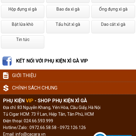
Hộp đựng xì gà
Bao da xì gà
Ống đựng xì gà
Bật lửa khò
Tẩu hút xì gà
Dao cắt xì gà
Tin tức
KẾT NỐI VỚI PHỤ KIỆN XÌ GÀ VIP
GIỚI THIỆU
CHÍNH SÁCH CHUNG
PHỤ KIỆN
VIP
- SHOP PHỤ KIỆN XÌ GÀ
Địa chỉ: 83 Nguyễn Khang, Yên Hòa, Cầu Giấy, Hà Nội
Tủ Cigar HCM: 73 Ỷ Lan, Hiệp Tân, Tân Phú, HCM
Điện thoại: 024.66.593.999
Hotline/Zalo:: 0972.66.58.58 - 0972.126.126
Email: info@cacara.vn