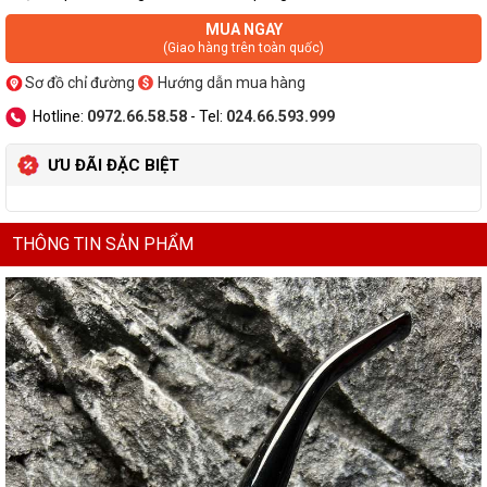
MUA NGAY
(Giao hàng trên toàn quốc)
Sơ đồ chỉ đường
Hướng dẫn mua hàng
Hotline:
0972.66.58.58
- Tel:
024.66.593.999
ƯU ĐÃI ĐẶC BIỆT
THÔNG TIN SẢN PHẨM