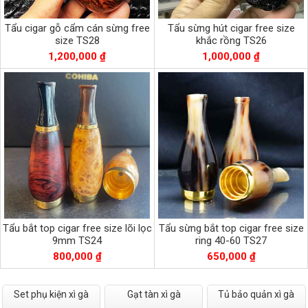
Tẩu cigar gỗ cẩm cán sừng free
Tẩu sừng hút cigar free size
size TS28
khắc rồng TS26
1,200,000 ₫
1,000,000 ₫
Tẩu bắt top cigar free size lõi lọc
Tẩu sừng bắt top cigar free size
9mm TS24
ring 40-60 TS27
800,000 ₫
650,000 ₫
Set phụ kiện xì gà
Gạt tàn xì gà
Tủ bảo quản xì gà