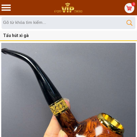
0
Tẩu hút xì gà