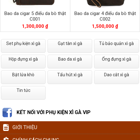
Bao da cigar 5 điếu da bò thật
Bao da cigar 4 điếu da bò thật
C001
C002
1,300,000 ₫
1,500,000 ₫
Set phụ kiện xì gà
Gạt tàn xì gà
Tủ bảo quản xì gà
Hộp đựng xì gà
Bao da xì gà
Ống đựng xì gà
Bật lửa khò
Tẩu hút xì gà
Dao cắt xì gà
Tin tức
KẾT NỐI VỚI PHỤ KIỆN XÌ GÀ VIP
GIỚI THIỆU