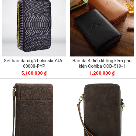
Set bao da xì gà Lubinski YJA-
Bao da 4 điếu không kèm phụ
60008-PYP
kiện Cohiba COB-519-1
5,100,000 ₫
1,200,000 ₫