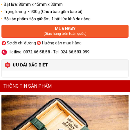
Bật lửa: 80mm x 45mm x 30mm
Trọng lượng: ~900g (Chưa bao gồm bao bì)
Bộ sản phẩm:Hộp giữ ẩm, 1 bật lửa khò đa năng
MUA NGAY
(Giao hàng trên toàn quốc)
Sơ đồ chỉ đường
Hướng dẫn mua hàng
Hotline:
0972.66.58.58
- Tel:
024.66.593.999
ƯU ĐÃI ĐẶC BIỆT
THÔNG TIN SẢN PHẨM