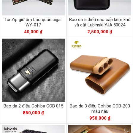
Túi Zip giữ ẩm bảo quản cigar
Bao da 5 điếu cao cấp kèm khò
WY-017
và cắt Lubinski YJA 50024
40,000 ₫
2,500,000 ₫
Bao da 2 điếu Cohiba COB 015
Bao da 3 điếu Cohiba COB-203
màu nâu
850,000 ₫
950,000 ₫