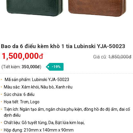
Bao da 6 điếu kèm khò 1 tia Lubinski YJA-50023
1,500,000
đ
Giá cũ:
1,850,000đ
(Tiết kiệm:
350,000đ
)
-19%
Mã sản phẩm: Lubinski YJA-50023
Màu sắc: Xám khói, Nâu bò, Xanh rêu
Sức chứa: 6 điếu
Họa tiết: Trơn, Logo
Tiện ích: Ngăn tạo ẩm, ngăn chứa phụ kiện, đồng hồ đo độ ẩm, đai cố
định điếu
Chất liệu: Gỗ tuyết tùng, Da, Bật lửa kim loại,
Hộp đựng: 210mm x 140mm x 90mm