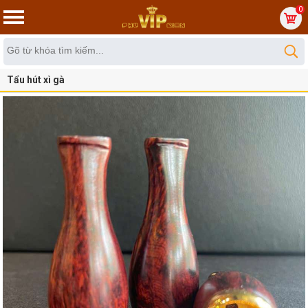
0
Tẩu hút xì gà