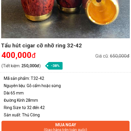
Tẩu hút cigar cỡ nhỡ ring 32-42
400,000
đ
Giá cũ:
650,000đ
(Tiết kiệm:
250,000đ
)
-38%
Mã sản phẩm: T32-42
Nguyên liệu: Gỗ cẩm hoặc sừng
Dài 65 mm
Đường Kính 28mm
Ring Size từ 32 đến 42
Sản xuất: Thủ Công
MUA NGAY
(Giao hàng trên toàn quốc)