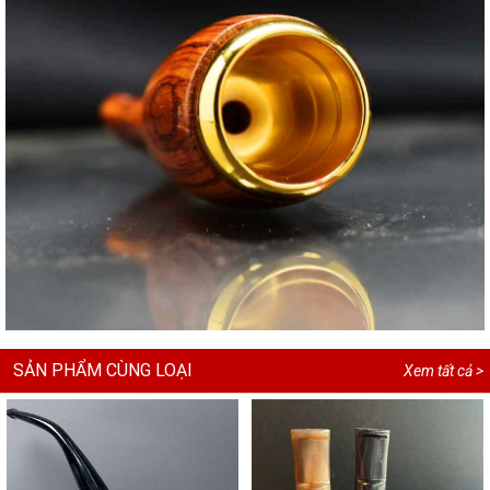
SẢN PHẨM CÙNG LOẠI
Xem tất cả >