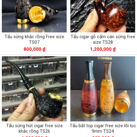
Tẩu sừng khắc rồng Free size
Tẩu cigar gỗ cẩm cán sừng free
TS07
size TS28
800,000 ₫
1,200,000 ₫
Tẩu sừng hút cigar free size
Tẩu bắt top cigar free size lõi lọc
khắc rồng TS26
9mm TS24