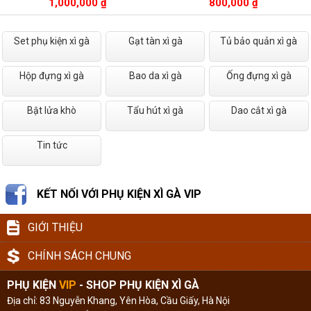
1,000,000 ₫
800,000 ₫
Set phụ kiện xì gà
Gạt tàn xì gà
Tủ bảo quản xì gà
Hộp đựng xì gà
Bao da xì gà
Ống đựng xì gà
Bật lửa khò
Tẩu hút xì gà
Dao cắt xì gà
Tin tức
KẾT NỐI VỚI PHỤ KIỆN XÌ GÀ VIP
GIỚI THIỆU
CHÍNH SÁCH CHUNG
PHỤ KIỆN
VIP
- SHOP PHỤ KIỆN XÌ GÀ
Địa chỉ: 83 Nguyễn Khang, Yên Hòa, Cầu Giấy, Hà Nội