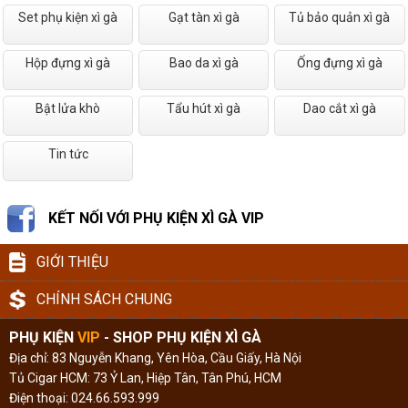
Set phụ kiện xì gà
Gạt tàn xì gà
Tủ bảo quản xì gà
Hộp đựng xì gà
Bao da xì gà
Ống đựng xì gà
Bật lửa khò
Tẩu hút xì gà
Dao cắt xì gà
Tin tức
KẾT NỐI VỚI PHỤ KIỆN XÌ GÀ VIP
GIỚI THIỆU
CHÍNH SÁCH CHUNG
PHỤ KIỆN
VIP
- SHOP PHỤ KIỆN XÌ GÀ
Địa chỉ: 83 Nguyễn Khang, Yên Hòa, Cầu Giấy, Hà Nội
Tủ Cigar HCM: 73 Ỷ Lan, Hiệp Tân, Tân Phú, HCM
Điện thoại: 024.66.593.999