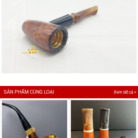
SẢN PHẨM CÙNG LOẠI
Xem tất cả >