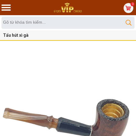
0
Tẩu hút xì gà