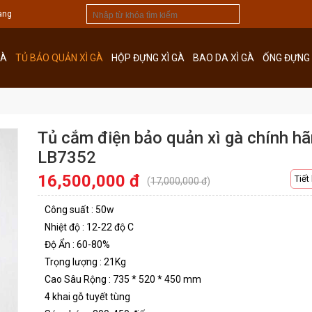
àng
GÀ
TỦ BẢO QUẢN XÌ GÀ
HỘP ĐỰNG XÌ GÀ
BAO DA XÌ GÀ
ỐNG ĐỰNG 
Tủ cắm điện bảo quản xì gà chính hã
LB7352
16,500,000 đ
Tiết
(
17,000,000 đ
)
Công suất : 50w
Nhiệt độ : 12-22 độ C
Độ Ẩn : 60-80%
Trọng lượng : 21Kg
Cao Sâu Rộng : 735 * 520 * 450 mm
4 khai gỗ tuyết tùng