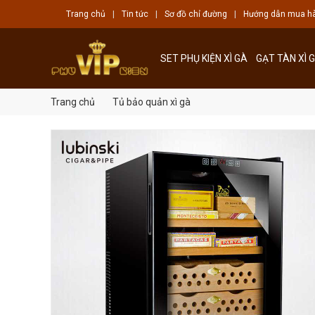
Trang chủ
|
Tin tức
|
Sơ đồ chỉ đường
|
Hướng dẫn mua h
SET PHỤ KIỆN XÌ GÀ
GẠT TÀN XÌ 
Trang chủ
Tủ bảo quản xì gà