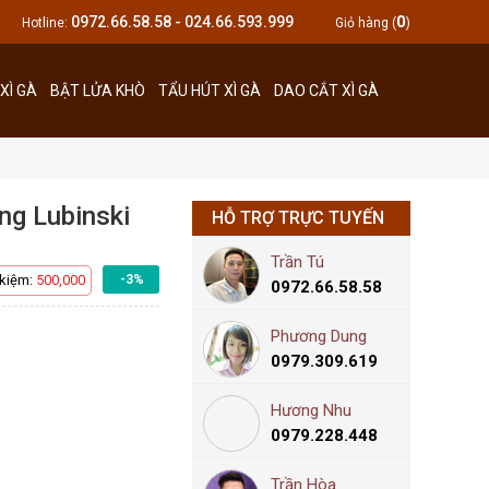
0
0972.66.58.58 - 024.66.593.999
Hotline:
Giỏ hàng (
)
XÌ GÀ
BẬT LỬA KHÒ
TẨU HÚT XÌ GÀ
DAO CẮT XÌ GÀ
ng Lubinski
HỖ TRỢ TRỰC TUYẾN
Trần Tú
 kiệm:
500,000
-3%
0972.66.58.58
Phương Dung
0979.309.619
Hương Nhu
0979.228.448
Trần Hòa