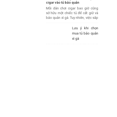
cigar vào tủ bảo quản
Mỗi dân chơi cigar bao giờ cũng
sở hữu một chiếc tủ để cất giữ và
bảo quản xì gà. Tuy nhiên, việc sắp
xếp cigar như thế nào cho đúng
cách không phải người chơi cigar
Lưu ý khi chọn
nào cũng biết. Cùng PHỤ KIỆN VIP
mua tủ bảo quản
tìm hiểu qua bài viết này nhé.
xì gà