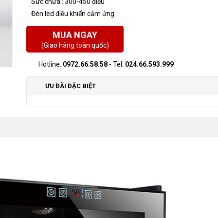
Sức chứa : 300-450 điếu
Đèn led điều khiển cảm ứng
MUA NGAY
(Giao hàng toàn quốc)
Hotline:
0972.66.58.58
- Tel:
024.66.593.999
ƯU ĐÃI ĐẶC BIỆT