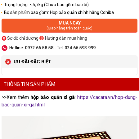
Trọng lượng: ~5,7kg (Chưa bao gồm bao bì)
Bộ sản phẩm bao gồm: Hộp bảo quản chính hãng Cohiba
MUA NGAY
(Giao hàng trên toàn quốc)
Sơ đồ chỉ đường
Hướng dẫn mua hàng
Hotline:
0972.66.58.58
- Tel:
024.66.593.999
ƯU ĐÃI ĐẶC BIỆT
THÔNG TIN SẢN PHẨM
>>Xem thêm
hộp bảo quản xì gà
:
https://cacara.vn/hop-dung-
bao-quan-xi-ga.html