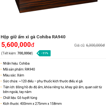
Hộp giữ ẩm xì gà Cohiba RA940
5,600,000
đ
Giá cũ:
6,300,000đ
(Tiết kiệm:
700,000đ
)
-11%
Nhãn hiệu: Cohiba
Mã sản phẩm: RA940
Màu sắc: Xám
Sức chứa: ~120 điếu – phụ thuốc kích thước điếu xì gà
Tiện ích: Đồng hồ đo độ ẩm, khóa riêng tư, khay giữ ẩm, quan sát từ
bên ngoài, tay nắm
Chất liệu: Gỗ tuyết tùng
Kích thước: 400mm x 275mm x 158mm