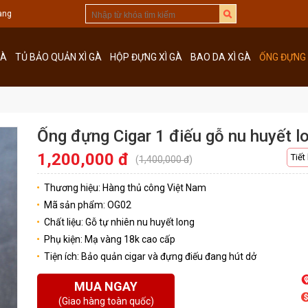
àng
GÀ
TỦ BẢO QUẢN XÌ GÀ
HỘP ĐỰNG XÌ GÀ
BAO DA XÌ GÀ
ỐNG ĐỰNG 
Ống đựng Cigar 1 điếu gỗ nu huyết 
1,200,000 đ
Tiết
(
1,400,000 đ
)
Thương hiệu: Hàng thủ công Việt Nam
Mã sản phẩm: OG02
Chất liệu: Gỗ tự nhiên nu huyết long
Phụ kiện: Mạ vàng 18k cao cấp
Tiện ích: Bảo quản cigar và đựng điếu đang hút dở
MUA NGAY
(Giao hàng toàn quốc)