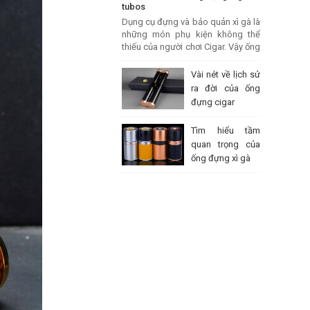
tubos
Dụng cụ đựng và bảo quản xì gà là
những món phụ kiện không thể
thiếu của người chơi Cigar. Vậy ống
đựng cigar tubos có thực sự cần
thiết hay không hãy cùng PHỤ KIỆN
Vài nét về lịch sử
VIP tìm hiểu qua bài viết này nhé.
ra đời của ống
đựng cigar
Tìm hiểu tầm
quan trọng của
ống đựng xì gà