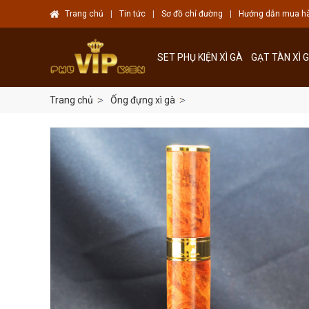
Trang chủ
|
Tin tức
|
Sơ đồ chỉ đường
|
Hướng dẫn mua h
SET PHỤ KIỆN XÌ GÀ
GẠT TÀN XÌ 
Trang chủ
Ống đựng xì gà