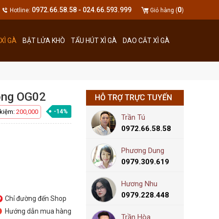
0
0972.66.58.58 - 024.66.593.999
Hotline:
Giỏ hàng (
)
XÌ GÀ
BẬT LỬA KHÒ
TẨU HÚT XÌ GÀ
DAO CẮT XÌ GÀ
long OG02
HỖ TRỢ TRỰC TUYẾN
 kiệm:
200,000
-14%
Trần Tú
0972.66.58.58
Phương Dung
0979.309.619
Hương Nhu
0979.228.448
Chỉ đường đến Shop
Hướng dẫn mua hàng
Trần Hòa