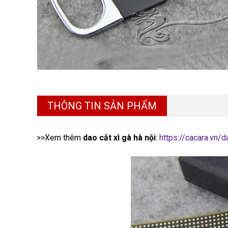
THÔNG TIN SẢN PHẨM
>>Xem thêm
dao cắt xì gà hà nội
:
https://cacara.vn/d