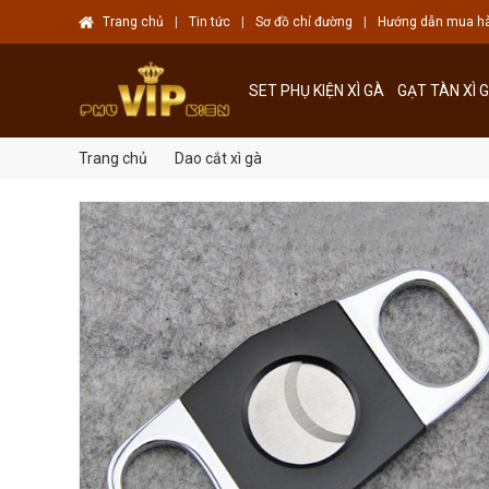
Trang chủ
|
Tin tức
|
Sơ đồ chỉ đường
|
Hướng dẫn mua h
SET PHỤ KIỆN XÌ GÀ
GẠT TÀN XÌ 
Trang chủ
Dao cắt xì gà