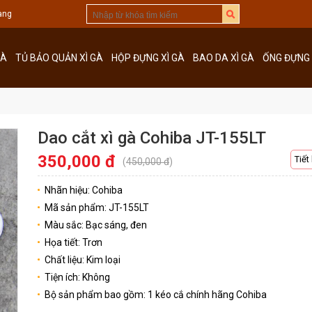
àng
GÀ
TỦ BẢO QUẢN XÌ GÀ
HỘP ĐỰNG XÌ GÀ
BAO DA XÌ GÀ
ỐNG ĐỰNG 
Dao cắt xì gà Cohiba JT-155LT
350,000 đ
Tiết
(
450,000 đ
)
Nhãn hiệu: Cohiba
Mã sản phẩm: JT-155LT
Màu sắc: Bạc sáng, đen
Họa tiết: Trơn
Chất liệu: Kim loại
Tiện ích: Không
Bộ sản phẩm bao gồm: 1 kéo cắ chính hãng Cohiba