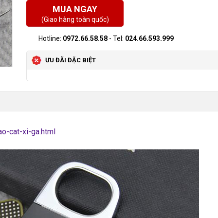
MUA NGAY
(Giao hàng toàn quốc)
Hotline:
0972.66.58.58
- Tel:
024.66.593.999
ƯU ĐÃI ĐẶC BIỆT
ao-cat-xi-ga.html