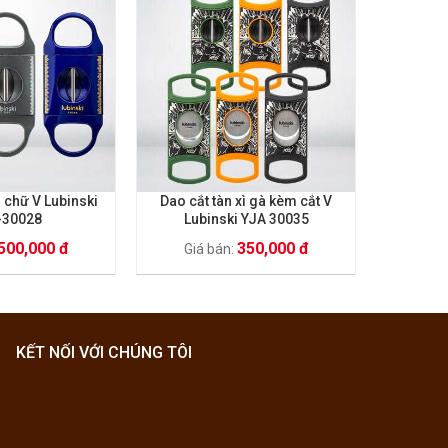
 chữ V Lubinski
Dao cắt tàn xì gà kèm cắt V
Đục lỗ k
-30028
Lubinski YJA 30035
Lub
500,000 đ
350,000 đ
Giá bán:
Giá
KẾT NỐI VỚI CHÚNG TÔI