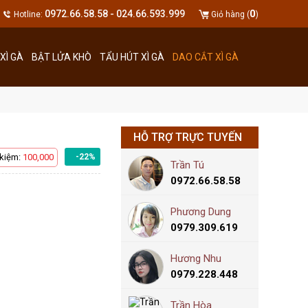
0
0972.66.58.58 - 024.66.593.999
Hotline:
Giỏ hàng (
)
XÌ GÀ
BẬT LỬA KHÒ
TẨU HÚT XÌ GÀ
DAO CẮT XÌ GÀ
HỖ TRỢ TRỰC TUYẾN
 kiệm:
100,000
-22%
Trần Tú
0972.66.58.58
Phương Dung
0979.309.619
Hương Nhu
0979.228.448
Trần Hòa