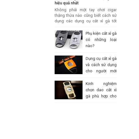
hiệu quả nhất
Không phải một tay chơi cigar
thặng thừa nào cũng biết cách sử
dụng các dụng cụ cắt xì gà tốt
nhất. Bài viết này PHỤ KIỆN VIP chỉ
ra cách sử dụng kéo cắt xì gà một
Phụ kiện cắt xì gà
cách hiệu quả nhất để các bạn
có những loại
tham khảo.
nào?
Dụng cụ cắt xì gà
và cách sử dụng
cho người mới
hút cigar
Kinh nghiệm
chọn dao cắt xì
gà phù hợp cho
dân chơi cigar