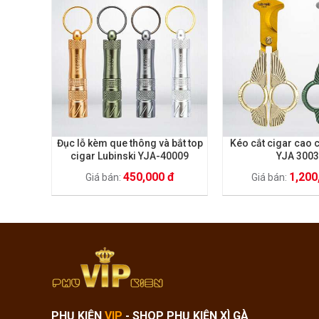
Đục lỗ kèm que thông và bắt top
Kéo cắt cigar cao 
cigar Lubinski YJA-40009
YJA 300
450,000 đ
1,200
Giá bán:
Giá bán:
PHỤ KIỆN
VIP
- SHOP PHỤ KIỆN XÌ GÀ